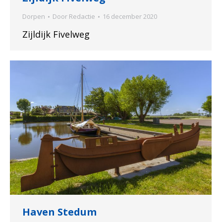
Dorpen
Door
Redactie
16 december 2020
Zijldijk Fivelweg
Haven Stedum