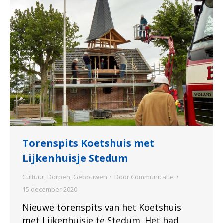
Torenspits Koetshuis met
Lijkenhuisje Stedum
Cultuur
,
Dorpen
,
Gebouwen
Door
Communicatie
15 december 2020
Nieuwe torenspits van het Koetshuis
met Lijkenhuisje te Stedum. Het had