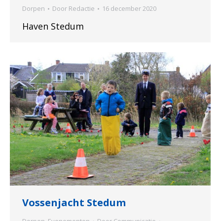
Dorpen
Door
Redactie
16 december 2020
Haven Stedum
Vossenjacht Stedum