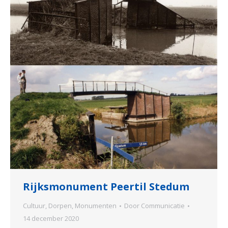
Rijksmonument Peertil Stedum
Cultuur
,
Dorpen
,
Monumenten
Door
Communicatie
14 december 2020