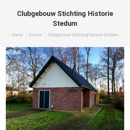
Clubgebouw Stichting Historie
Stedum
Je bent hier:
Home
Cultuur
Clubgebouw Stichting Historie Stedum