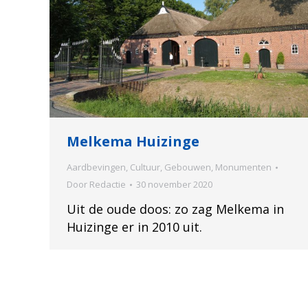
Melkema Huizinge
Aardbevingen
,
Cultuur
,
Gebouwen
,
Monumenten
Door
Redactie
30 november 2020
Uit de oude doos: zo zag Melkema in
Huizinge er in 2010 uit.