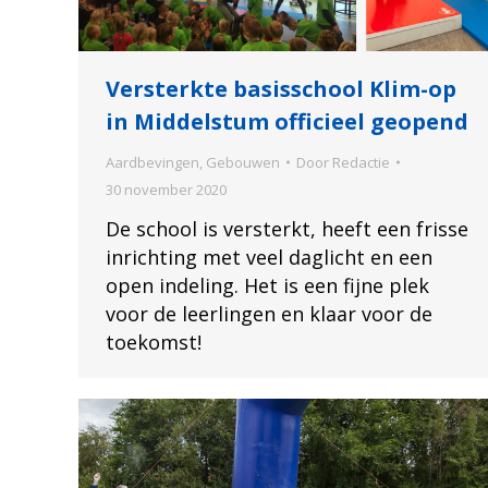
Versterkte basisschool Klim-op
in Middelstum officieel geopend
Aardbevingen
,
Gebouwen
Door
Redactie
30 november 2020
De school is versterkt, heeft een frisse
inrichting met veel daglicht en een
open indeling. Het is een fijne plek
voor de leerlingen en klaar voor de
toekomst!