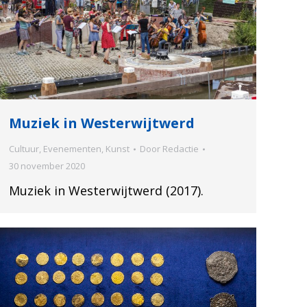
Muziek in Westerwijtwerd
Cultuur
,
Evenementen
,
Kunst
Door
Redactie
30 november 2020
Muziek in Westerwijtwerd (2017).