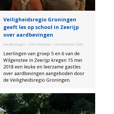
Veiligheidsregio Groningen
geeft les op school in Zeerijp
over aardbevingen
Aardbevingen
Door
Redactie
30 november 2020
Leerlingen van groep 5 en 6 van de
Wilgenstee in Zeerijp kregen 15 mei
2018 een leuke en leerzame gastles
over aardbevingen aangeboden door
de Veiligheidsregio Groningen.