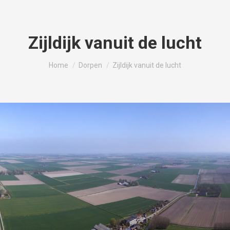
Zijldijk vanuit de lucht
Je bent hier:
Home
Dorpen
Zijldijk vanuit de lucht