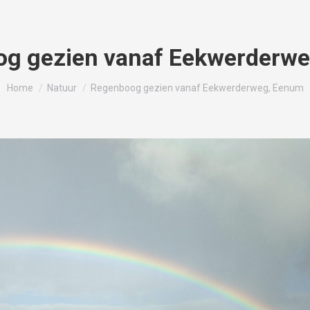
g gezien vanaf Eekwerderw
Je bent hier:
Home
Natuur
Regenboog gezien vanaf Eekwerderweg, Eenum