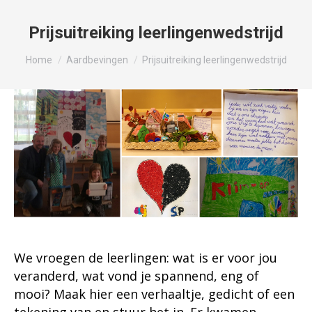
Prijsuitreiking leerlingenwedstrijd
Je bent hier:
Home
Aardbevingen
Prijsuitreiking leerlingenwedstrijd
We vroegen de leerlingen: wat is er voor jou
veranderd, wat vond je spannend, eng of
mooi? Maak hier een verhaaltje, gedicht of een
tekening van en stuur het in. Er kwamen