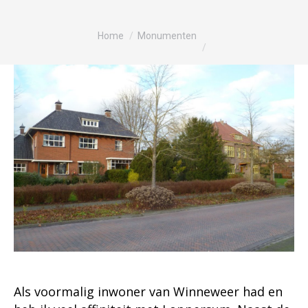
Je bent hier:
Home
Monumenten
Als voormalig inwoner van Winneweer had en